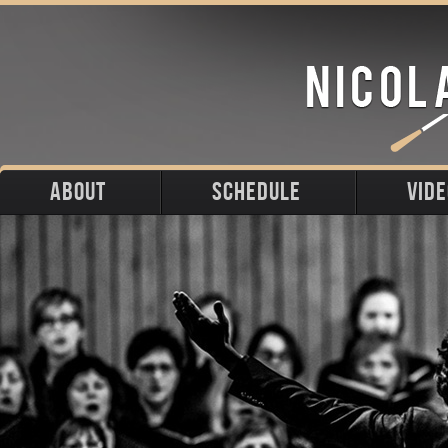
ABOUT
SCHEDULE
VID
Biography
Upcoming
Photos
Portraits
Past
Press
Stage
Downloads