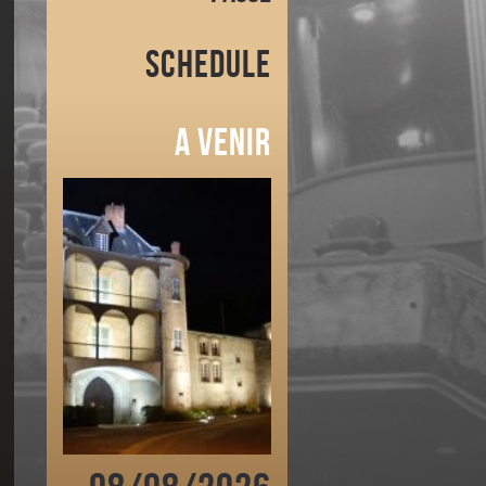
Schedule
A venir