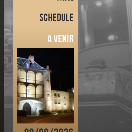
Schedule
A venir