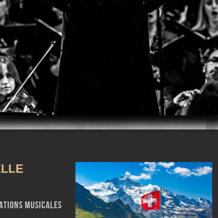
m
iTunes
LLE
ations Musicales