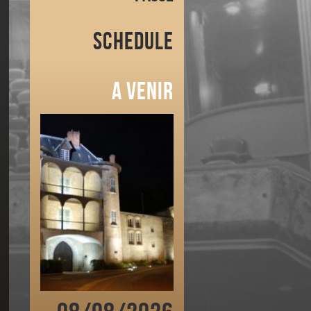
Schedule
A venir