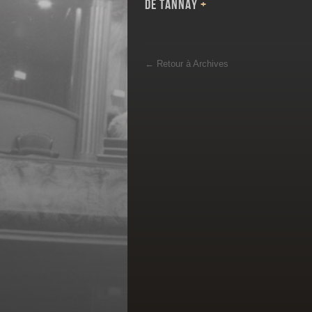
de Tannay
+
←
Retour à Archives