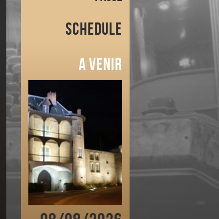
Schedule
A venir