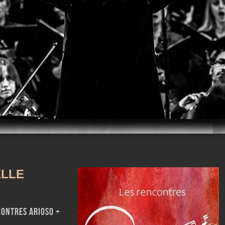
m
iTunes
LLE
CONTRES ARIOSO
+