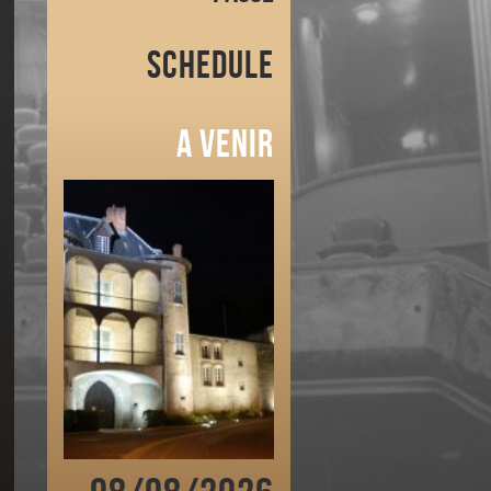
Schedule
A venir