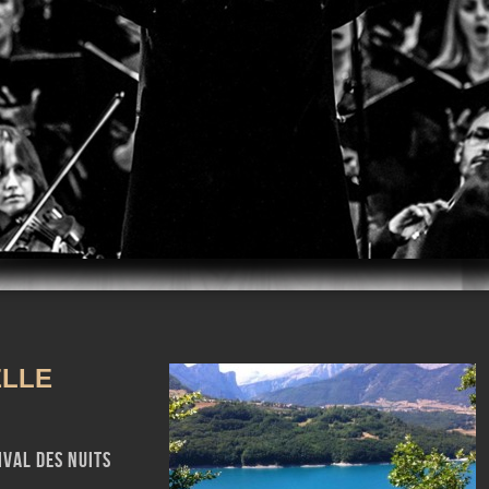
m
iTunes
LLE
ival des Nuits