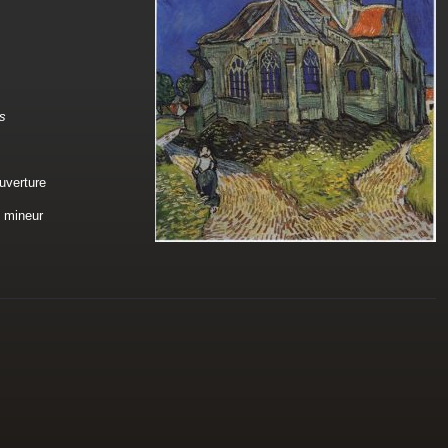
s
uverture
 mineur