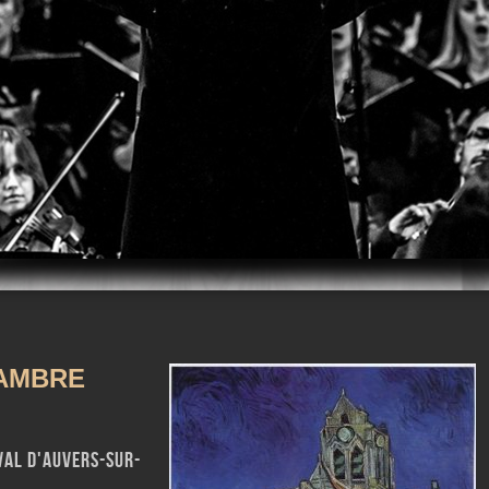
m
iTunes
AMBRE
val d'Auvers-sur-