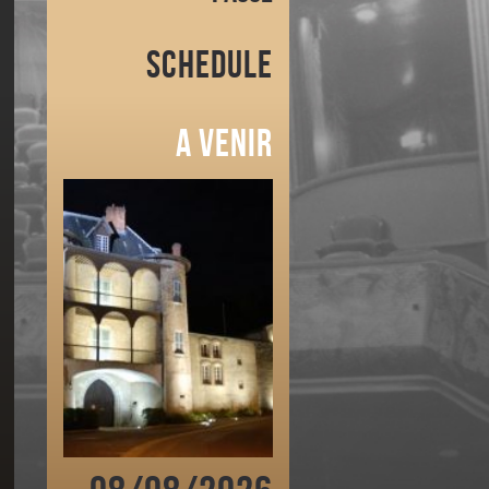
Schedule
A venir