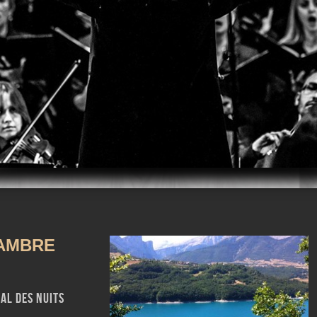
m
iTunes
AMBRE
val des Nuits