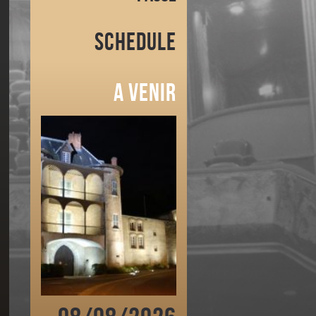
Schedule
A venir