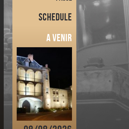
Schedule
A venir