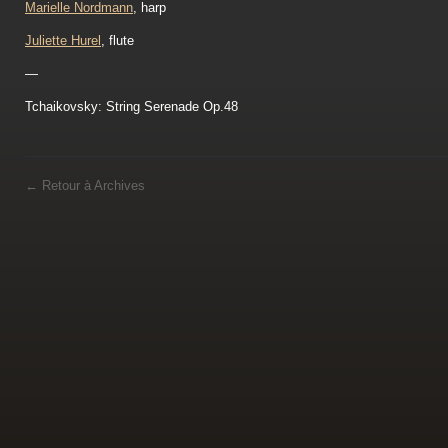
Marielle Nordmann
, harp
Juliette Hurel
, flute
—
Tchaikovsky: String Serenade Op.48
←
Retour à Archives