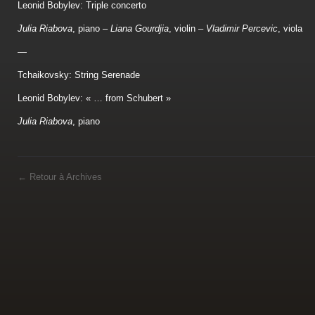
Leonid Bobylev: Triple concerto
Julia Riabova
, piano –
Liana Gourdjia
, violin –
Vladimir Percevic
, viola
—
Tchaikovsky: String Serenade
Leonid Bobylev: « … from Schubert »
Julia Riabova
, piano
←
Retour à Archives