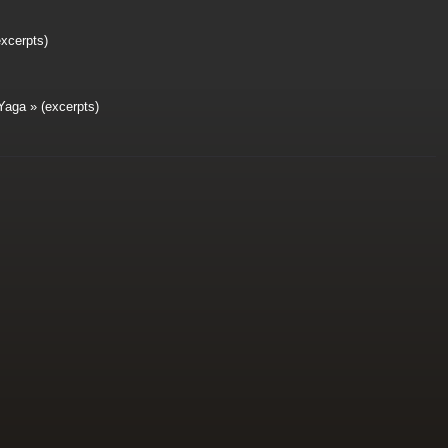
excerpts)
aga » (excerpts)