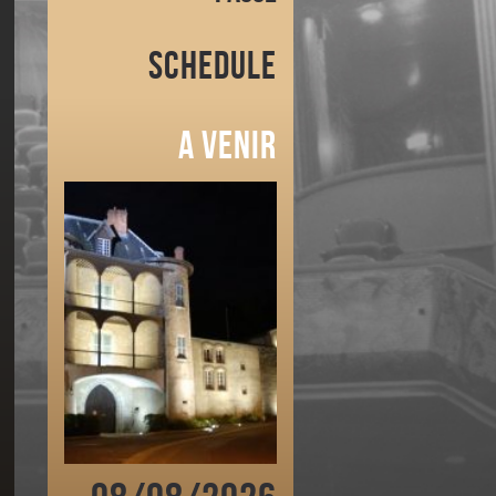
Schedule
A venir