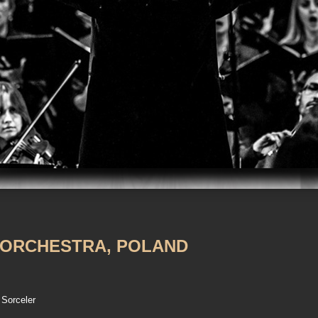
m
iTunes
 ORCHESTRA, POLAND
 Sorceler